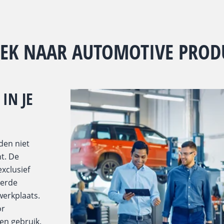
OEK NAAR AUTOMOTIVE PROD
IN JE
den niet
ht. De
xclusief
eerde
werkplaats.
or
en gebruik.