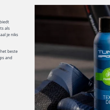
biedt
ts als
al je niks
 het beste
tips and