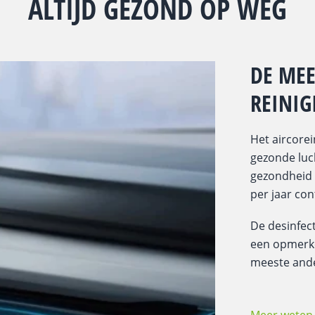
ALTIJD GEZOND OP WEG
DE MEE
REINIG
Het aircorei
gezonde luc
gezondheid 
per jaar con
De desinfec
een opmerke
meeste ande
Meer weten