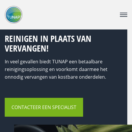
PRODUCTEN
REINIGEN IN PLAATS VAN
DOWNLOAD CENTER
VERVANGEN!
CATALOGUS
OVER TUNAP
In veel gevallen biedt TUNAP een betaalbare
CONTACT
reinigingsoplossing en voorkomt daarmee het
VACATURE
onnodig vervangen van kostbare onderdelen.
Webshop voor bedrijven
CONTACTEER EEN SPECIALIST
Voor consumenten