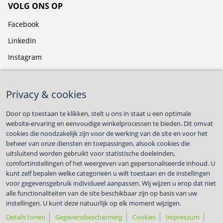
VOLG ONS OP
Facebook
LinkedIn
Instagram
BLIJF OP DE HOOGTE
Privacy & cookies
Door op toestaan te klikken, stelt u ons in staat u een optimale
website-ervaring en eenvoudige winkelprocessen te bieden. Dit omvat
cookies die noodzakelijk zijn voor de werking van de site en voor het
First name
*
beheer van onze diensten en toepassingen, alsook cookies die
uitsluitend worden gebruikt voor statistische doeleinden,
comfortinstellingen of het weergeven van gepersonaliseerde inhoud. U
kunt zelf bepalen welke categorieën u wilt toestaan en de instellingen
Last name
*
voor gegevensgebruik individueel aanpassen. Wij wijzen u erop dat niet
alle functionaliteiten van de site beschikbaar zijn op basis van uw
instellingen. U kunt deze natuurlijk op elk moment wijzigen.
Met respect voor jouw privacy.
Details tonen
Gegevensbescherming
Cookies
Impressum