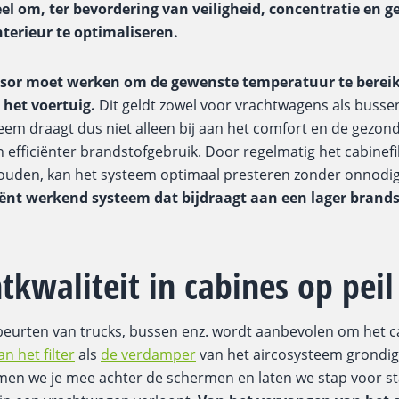
el om, ter bevordering van veiligheid, concentratie en g
nterieur te optimaliseren.
sor moet werken om de gewenste temperatuur te bereik
 het voertuig.
Dit geldt zowel voor vrachtwagens als busse
m draagt dus niet alleen bij aan het comfort en de gezond
 efficiënter brandstofgebruik. Door regelmatig het cabinefi
uden, kan het systeem optimaal presteren zonder onnodig
iënt werkend systeem dat bijdraagt aan een lager brand
tkwaliteit in cabines op pei
eurten van trucks, bussen enz. wordt aanbevolen om het ca
n het filter
als
de verdamper
van het aircosysteem grondig 
en we je mee achter de schermen en laten we stap voor st