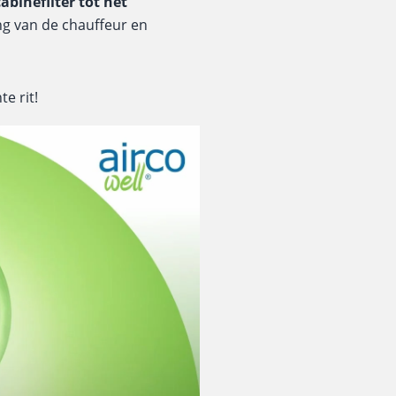
binefilter tot het
g van de chauffeur en
e rit!