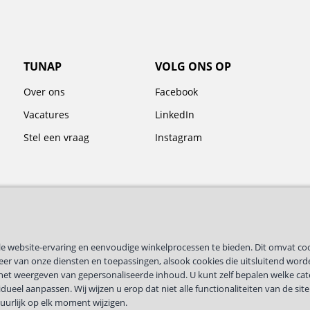
TUNAP
VOLG ONS OP
Over ons
Facebook
Vacatures
LinkedIn
Stel een vraag
Instagram
male website-ervaring en eenvoudige winkelprocessen te bieden. Dit omvat co
heer van onze diensten en toepassingen, alsook cookies die uitsluitend word
f het weergeven van gepersonaliseerde inhoud. U kunt zelf bepalen welke ca
dueel aanpassen. Wij wijzen u erop dat niet alle functionaliteiten van de site
Nederlands
tuurlijk op elk moment wijzigen.