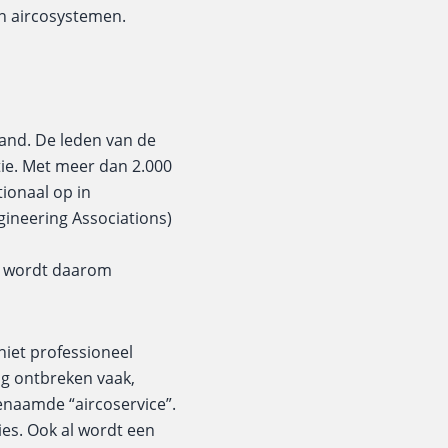
un aircosystemen.
land. De leden van de
tie. Met meer dan 2.000
ionaal op in
gineering Associations)
n wordt daarom
niet professioneel
ng ontbreken vaak,
naamde “aircoservice”.
ies. Ook al wordt een