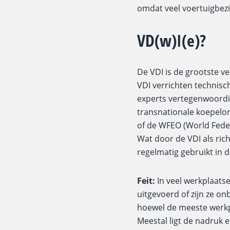
omdat veel voertuigbezi
VD(w)I(e)?
De VDI is de grootste v
VDI verrichten technisc
experts vertegenwoordig
transnationale koepelor
of de WFEO (World Feder
Wat door de VDI als rich
regelmatig gebruikt in d
Feit:
In veel werkplaats
uitgevoerd of zijn ze 
hoewel de meeste werkp
Meestal ligt de nadruk e