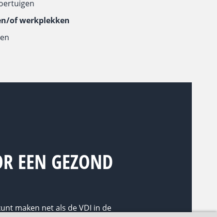
oertuigen
 en/of werkplekken
den
OR EEN GEZOND
kunt maken net als de VDI in de